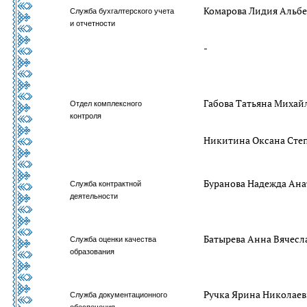
Комарова Лидия Альб
Служба бухгалтерского учета
и отчетности
-
Габова Татьяна Михай
Отдел комплексного
контроля
Никитина Оксана Сте
Буранова Надежда Ана
Служба контрактной
деятельности
Батырева Анна Вячесл
Служба оценки качества
образования
Ручка Ярина Николае
Служба документационного