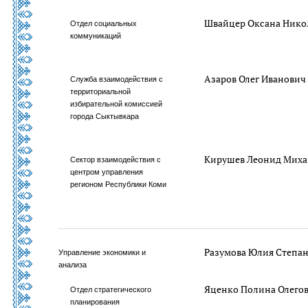
Швайцер Оксана Нико
Отдел социальных
коммуникаций
Азаров Олег Иванович
Служба взаимодействия с
территориальной
избирательной комиссией
города Сыктывкара
Кирушев Леонид Мих
Сектор взаимодействия с
центром управления
регионом Республики Коми
Разумова Юлия Степа
Управление экономики и
анализа
Яценко Полина Олего
Отдел стратегического
планирования