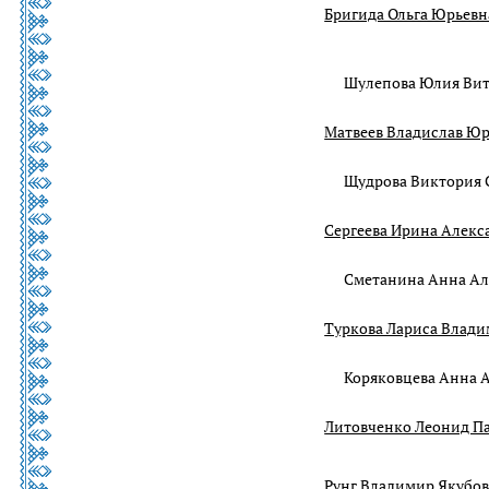
Бригида Ольга Юрьевн
Шулепова Юлия Вит
Матвеев Владислав Ю
Щудрова Виктория 
Сергеева Ирина Алекс
Сметанина Анна Ал
Туркова Лариса Влад
Коряковцева Анна 
Литовченко Леонид П
Рунг Владимир Якубо