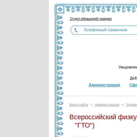
Отдел обращений граждан
Телефонный справочник
Уведомляе
Дей
Администрация
Сфе
→
→
Карта сайта
Администрация
Управл
Всероссийский физку
"ГТО")