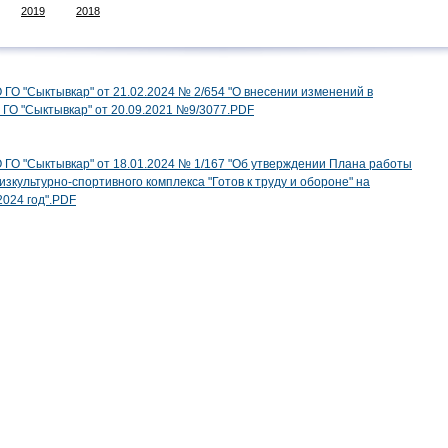
2019
2018
О "Сыктывкар" от 21.02.2024 № 2/654 "О внесении изменений в
ГО "Сыктывкар" от 20.09.2021 №9/3077.PDF
ГО "Сыктывкар" от 18.01.2024 № 1/167 "Об утверждении Плана работы
зкультурно-спортивного комплекса "Готов к труду и обороне" на
024 год".PDF