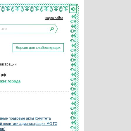
Карта сайта
Версия для слабовидящих
инистрации
р.рф
жет города
вные правовые акты Комитета
й политики администрации МО ГО
ар"