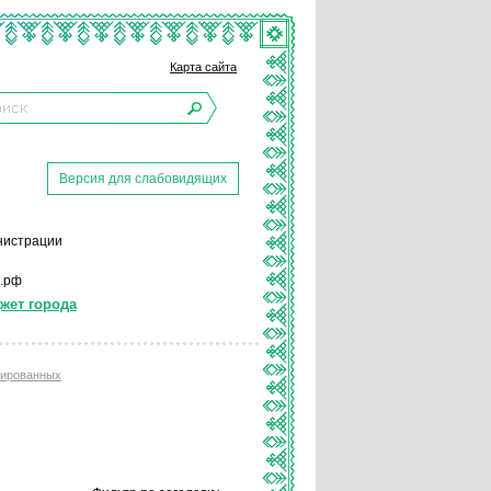
Карта сайта
Версия для слабовидящих
инистрации
р.рф
жет города
тированных