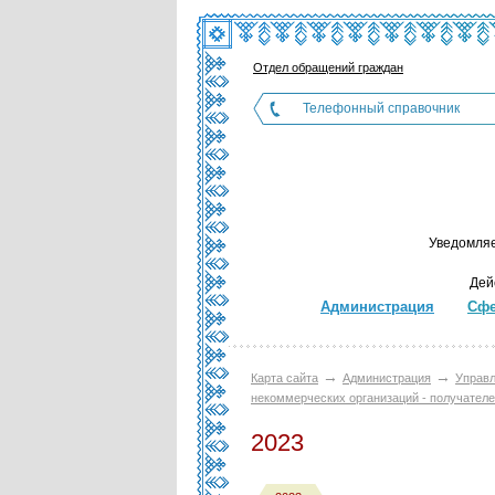
Отдел обращений граждан
Телефонный справочник
Уведомляе
Дей
Администрация
Сфе
→
→
Карта сайта
Администрация
Управл
некоммерческих организаций - получател
2023