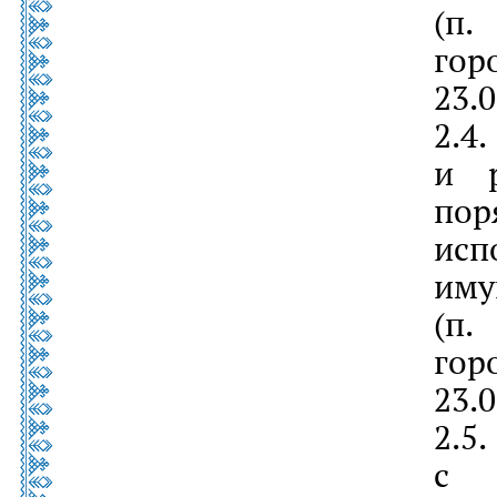
(п.
гор
23.
2.
и р
по
ис
иму
(п.
гор
23.
2.
с з