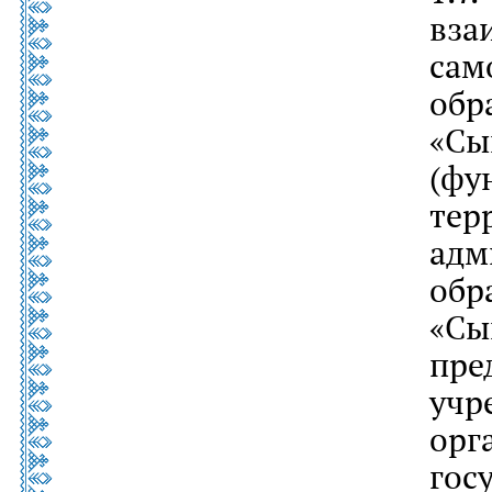
вза
сам
обр
«С
(фу
те
ад
обр
«С
пр
уч
орг
го