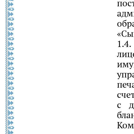
пос
ад
обр
«Сы
1.4
ли
им
упр
пе
сч
с д
бла
Ко