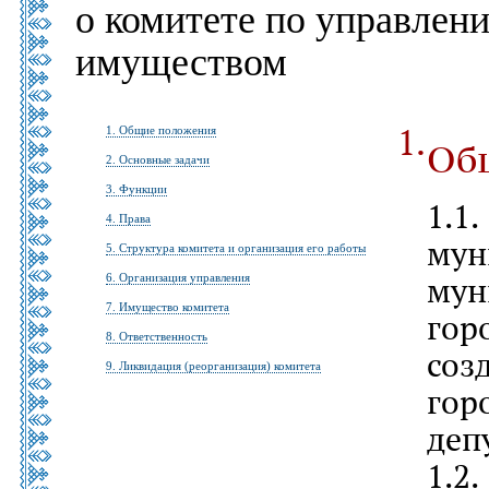
о комитете
по управлен
имуществом
1. Общие положения
Об
2. Основные задачи
3. Функции
1.
4. Права
му
5. Структура комитета
и организация
его работы
му
6. Организация управления
7. Имущество комитета
гор
8. Ответственность
со
9. Ликвидация (реорганизация) комитета
го
депу
1.