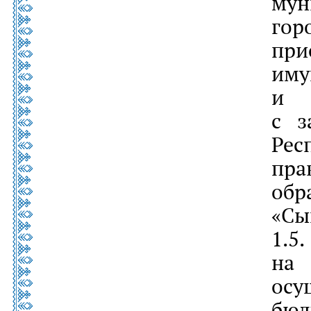
му
гор
пр
им
и о
с з
Рес
пра
обр
«Сы
1.
на
осу
бю