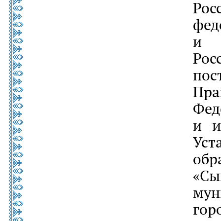
Ро
фед
и 
Ро
пос
Пр
Фе
и 
Ус
обр
«Сы
му
гор