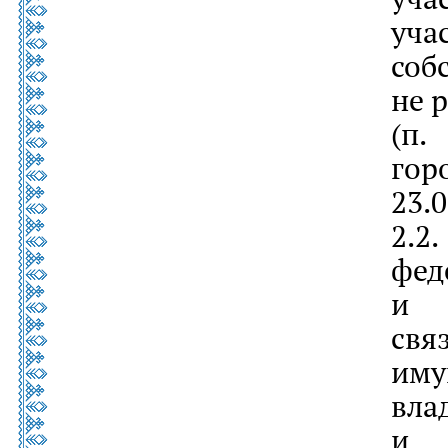
уч
со
не 
(п.
гор
23.
2.
фе
и 
св
иму
вл
и 