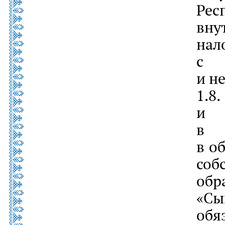
Ре
вн
на
с 
и н
1.
и 
в 
в о
соб
обр
«С
об