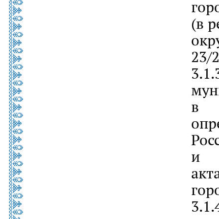
гор
(в р
окр
23/
3.1
му
в 
опр
Ро
и 
акт
гор
3.1