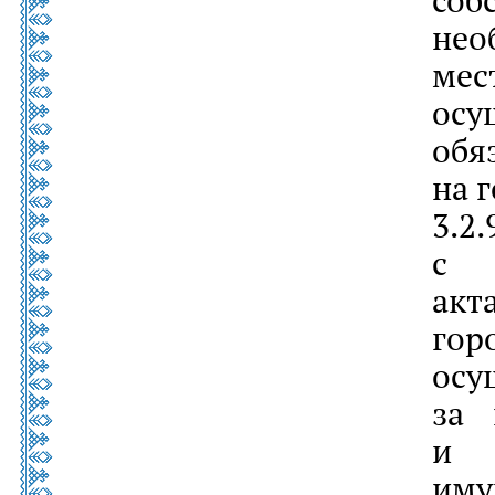
нео
мес
ос
об
на 
3
с 
акт
гор
ос
за 
и с
им