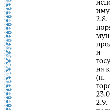
исп
иму
2.8
по
мун
пр
и 
гос
на 
(п.
гор
23.
2.9