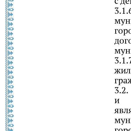
с д
3.
му
гор
д
мун
3.1
жи
гра
3
и 
яв
му
гор