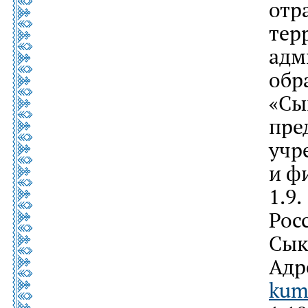
отр
те
ад
обр
«С
пр
уч
и ф
1.9
Рос
Сык
Ад
kum