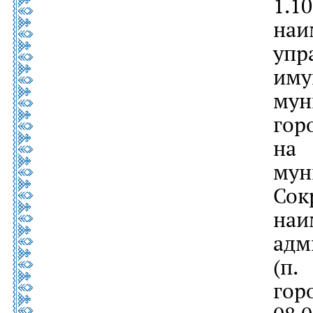
1.
наи
уп
им
му
гор
на
мун
Со
на
адм
(п.
гор