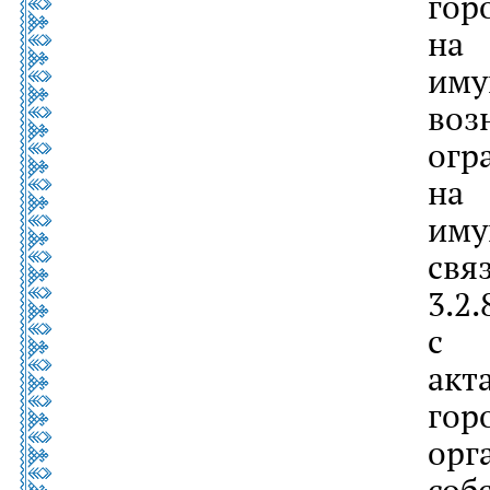
гор
на
им
во
ог
на
иму
свя
3
с 
акт
гор
орг
со