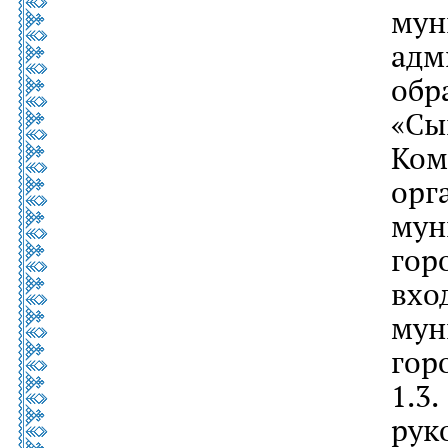
му
ад
обр
«С
Ком
ор
му
гор
вх
му
гор
1.3
ру