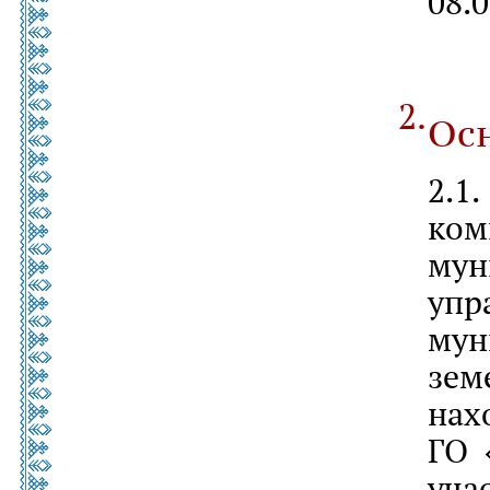
08.0
Ос
2.1
ком
му
уп
му
зе
на
ГО 
уч