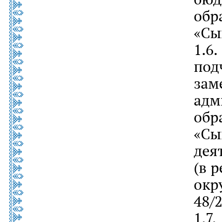
обр
«Сы
1.6
по
за
ад
обр
«С
дея
(в р
окр
48/
1.7