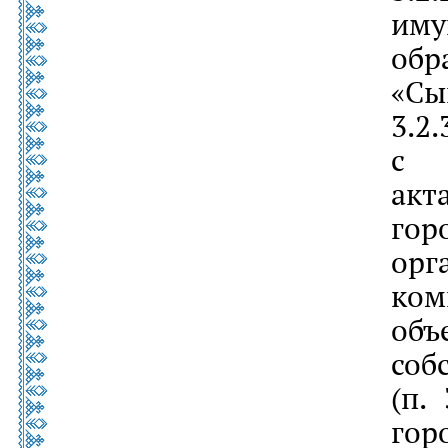
им
обр
«Сы
3
с 
акт
гор
ор
ко
об
соб
(п.
гор