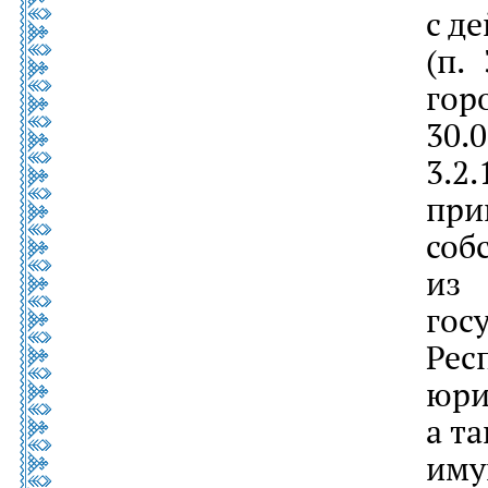
с д
(п.
гор
30.0
3.2
пр
со
из
гос
Рес
юри
а т
им