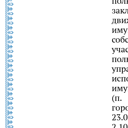
пол
за
дв
им
соб
уч
пол
уп
ис
иму
(п.
гор
23.
2.1