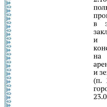
пол
про
в э
зак
и 
кон
на
аре
и з
(п.
гор
23.