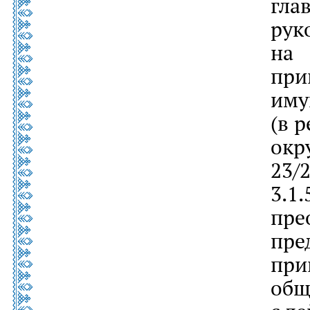
гл
ру
на
пр
иму
(в р
окр
23/
3.1
пр
пр
пр
о