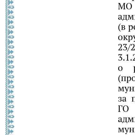
МО
адм
(в р
окр
23/
3.
о р
(п
му
за 
Г
ад
му