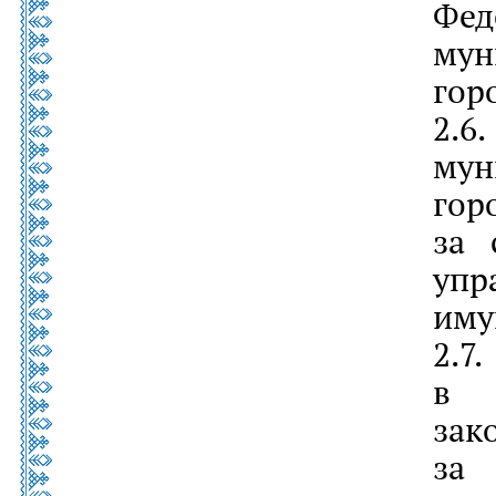
Фед
му
гор
2.6
му
гор
за 
уп
иму
2.
в
за
за