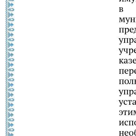
в 
му
пр
уп
уч
ка
пер
по
упр
уст
эт
ис
не