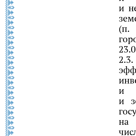
и н
зем
(п.
гор
23.
2.3
эф
инв
и 
и з
гос
на 
чис