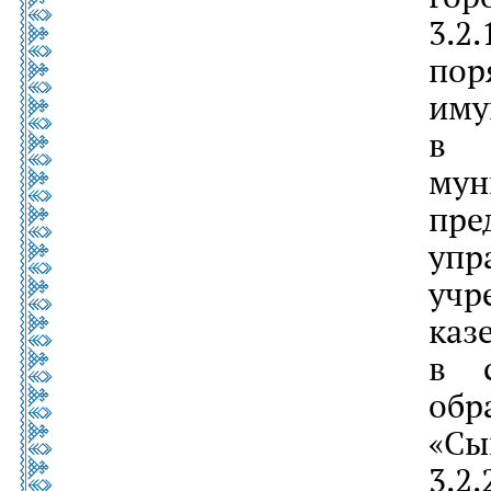
3.2
по
им
в 
му
пр
уп
уч
ка
в с
обр
«Сы
3.2