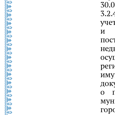
30.0
3.2
уч
и 
по
не
осу
ре
иму
до
о п
му
гор