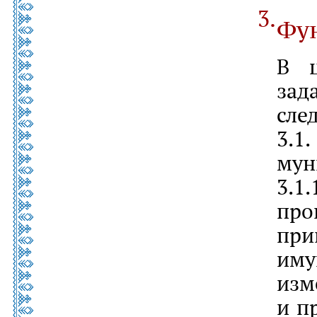
Фу
В ц
за
сле
3.
мун
3.
про
пр
им
из
и п